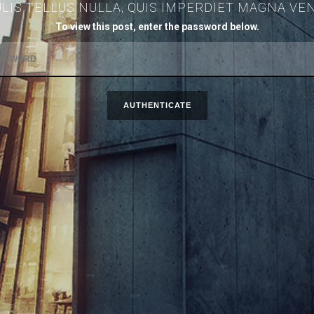
LIS TELLUS NULLA, QUIS IMPERDIET MAGNA VEN
To view this post, enter the password below.
ЈАВЕТЕ СЕ
AUTHENTICATE
+38970371977