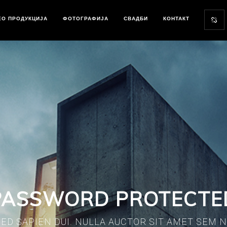
ЕО ПРОДУКЦИЈА
ФОТОГРАФИЈА
СВАДБИ
КОНТАКТ
PASSWORD PROTECTE
ED SAPIEN DUI. NULLA AUCTOR SIT AMET SEM 