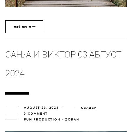
read more
САЊА И ВИКТОР 03 АВГУСТ
2024
AUGUST 23, 2024
СВАДБИ
0 COMMENT
FUN PRODUCTION - ZORAN