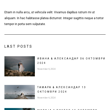
Etiam in nulla arcu, ut vehicula velit. Vivamus dapibus rutrum mi ut
aliquam. In hac habitasse platea dictumst. Integer sagittis neque a tortor
tempor in porta sem vulputate.
LAST POSTS
ИВАНА & АЛЕКСАНДАР 06 ОКТОМВРИ
2024
November 6, 2024
ТАМАРА & АЛЕКСАНДАР 13
ОКТОМВРИ 2024
November 6, 2024