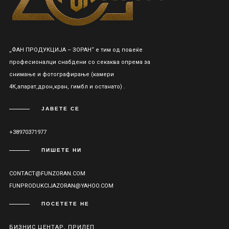
„ФАН ПРОДУКЦИЈА – ЗОРАН“ е тим од повеќе
професионалци снабдени со секаква опрема за
снимање и фотографирање (камери
4К,апарат,дрон,кран, гимбл и останато) .
ЈАВЕТЕ СЕ
+38970371977
ПИШЕТЕ НИ
CONTACT@FUNZORAN.COM
FUNPRODUKCIJAZORAN@YAHOO.COM
ПОСЕТЕТЕ НЕ
БИЗНИС ЦЕНТАР, ПРИЛЕП