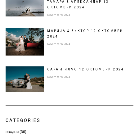
ТАМАРА & АЛЕКСАНДАР 13
ОКТОМВРИ 2024
November 6, 2024
MАРИЈА & ВИКТОР 12 ОКТОМВРИ
2024
November 6, 2024
САРА & ИЛЧО 12 ОКТОМВРИ 2024
November 6, 2024
CATEGORIES
(30)
СВАДБИ