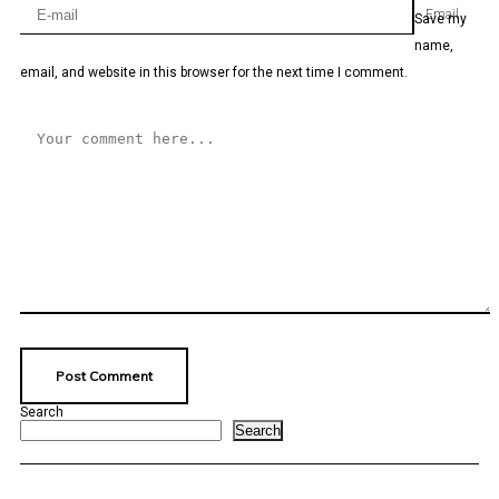
Email
Save my
name,
email, and website in this browser for the next time I comment.
Search
Search