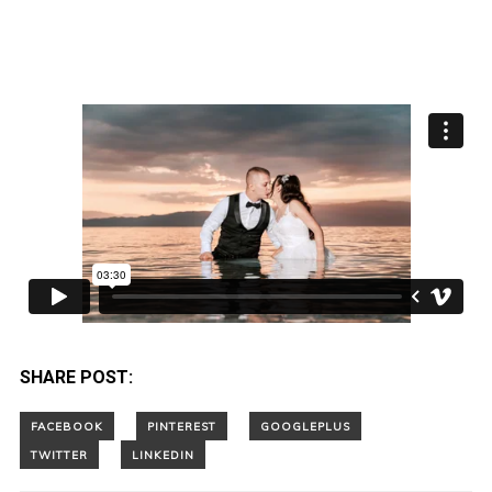
SHARE POST: