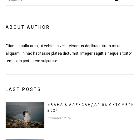
ABOUT AUTHOR
Etiam in nulla arcu, ut vehicula velit. Vivamus dapibus rutrum mi ut
aliquam. In hac habitasse platea dictumst. Integer sagittis neque a tortor
tempor in porta sem vulputate.
LAST POSTS
ИВАНА & АЛЕКСАНДАР 06 ОКТОМВРИ
2024
November 6, 2024