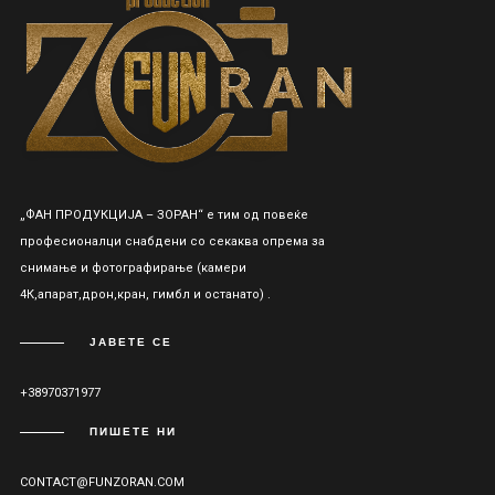
„ФАН ПРОДУКЦИЈА – ЗОРАН“ е тим од повеќе
професионалци снабдени со секаква опрема за
снимање и фотографирање (камери
4К,апарат,дрон,кран, гимбл и останато) .
ЈАВЕТЕ СЕ
+38970371977
ПИШЕТЕ НИ
CONTACT@FUNZORAN.COM