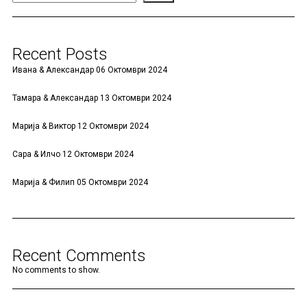
Recent Posts
Ивана & Александар 06 Октомври 2024
Тамара & Александар 13 Октомври 2024
Mарија & Виктор 12 Октомври 2024
Сара & Илчо 12 Октомври 2024
Марија & Филип 05 Октомври 2024
Recent Comments
No comments to show.